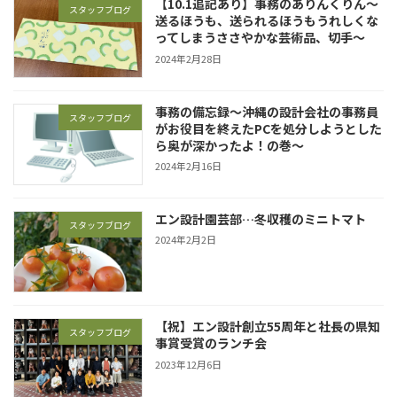
【10.1追記あり】事務のありんくりん～
スタッフブログ
送るほうも、送られるほうもうれしくな
ってしまうささやかな芸術品、切手～
2024年2月28日
事務の備忘録～沖縄の設計会社の事務員
スタッフブログ
がお役目を終えたPCを処分しようとした
ら奥が深かったよ！の巻～
2024年2月16日
エン設計園芸部…冬収穫のミニトマト
スタッフブログ
2024年2月2日
【祝】エン設計創立55周年と社長の県知
スタッフブログ
事賞受賞のランチ会
2023年12月6日