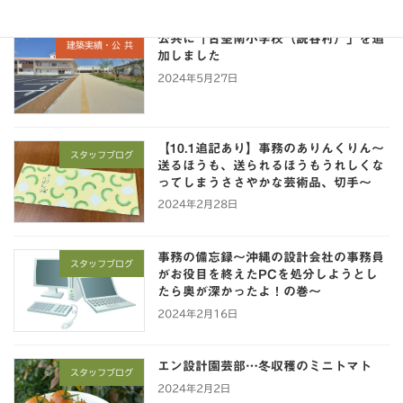
公共に「古堅南小学校（読谷村）」を追
建築実績・公 共
加しました
2024年5月27日
【10.1追記あり】事務のありんくりん～
スタッフブログ
送るほうも、送られるほうもうれしくな
ってしまうささやかな芸術品、切手～
2024年2月28日
事務の備忘録～沖縄の設計会社の事務員
スタッフブログ
がお役目を終えたPCを処分しようとし
たら奥が深かったよ！の巻～
2024年2月16日
エン設計園芸部…冬収穫のミニトマト
スタッフブログ
2024年2月2日