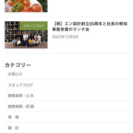
【祝】エン設計創立55周年と社長の県知
スタッフブログ
事賞受賞のランチ会
2023年12月6日
カテゴリー
お知らせ
スタッフブログ
建築実績・公 共
建築実績・民 間
情 報
雑 記