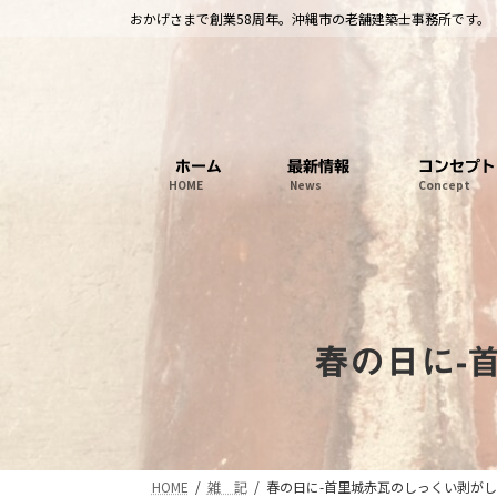
コ
ナ
おかげさまで創業58周年。沖縄市の老舗建築士事務所です。
ン
ビ
テ
ゲ
ン
ー
ツ
シ
へ
ョ
ホーム
最新情報
コンセプト
ス
ン
HOME
News
Concept
キ
に
ッ
移
プ
動
春の日に-
HOME
雑 記
春の日に-首里城赤瓦のしっくい剥が