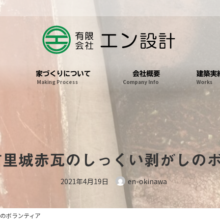
家づくりについて
会社概要
建築実
Making Process
Company Info
Works
首里城赤瓦のしっくい剥がしの
2021年4月19日
en-okinawa
しのボランティア