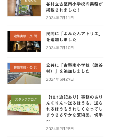
お知らせ
谷村立古堅南小学校の業務が
掲載されました！
2024年7月11日
民間に「よみたんアトリエ」
建築実績・民 間
を追加しました
2024年7月10日
公共に「古堅南小学校（読谷
建築実績・公 共
村）」を追加しました
2024年5月27日
【10.1追記あり】事務のあり
スタッフブログ
んくりん～送るほうも、送ら
れるほうもうれしくなってし
まうささやかな芸術品、切手
～
2024年2月28日